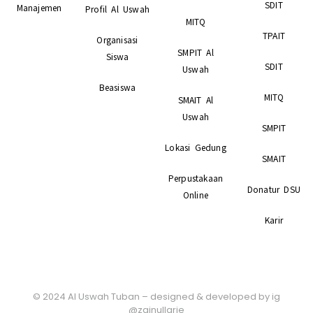
SDIT
Manajemen
Profil Al Uswah
MITQ
TPAIT
Organisasi
SMPIT Al
Siswa
SDIT
Uswah
Beasiswa
MITQ
SMAIT Al
Uswah
SMPIT
Lokasi Gedung
SMAIT
Perpustakaan
Donatur DSU
Online
Karir
© 2024 Al Uswah Tuban – designed & developed by ig
@zainullarie