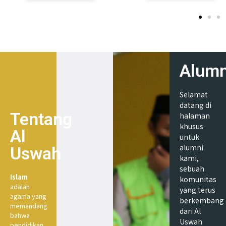
Alumn
Selamat
datang di
Tentang
halaman
khusus
Al
untuk
alumni
Uswah
kami,
sebuah
Islam
komunitas
adalah
yang terus
agama yang
berkembang
memandang
dari Al
bahwa
Uswah
pendidikan