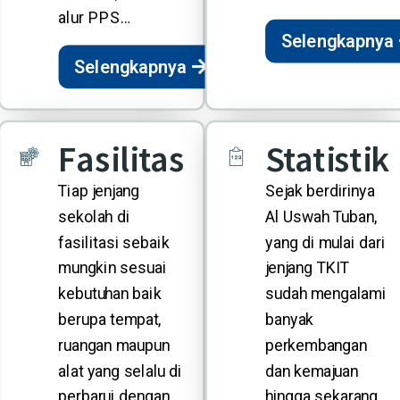
alur PPS…
Selengkapnya
Selengkapnya
Fasilitas
Statistik
Tiap jenjang
Sejak berdirinya
sekolah di
Al Uswah Tuban,
fasilitasi sebaik
yang di mulai dari
mungkin sesuai
jenjang TKIT
kebutuhan baik
sudah mengalami
berupa tempat,
banyak
ruangan maupun
perkembangan
alat yang selalu di
dan kemajuan
perbarui dengan
hingga sekarang