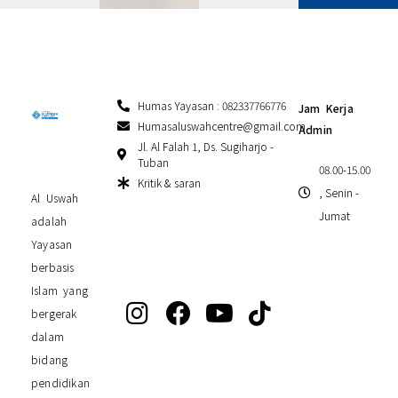
Humas Yayasan : 082337766776
Jam Kerja
Humasaluswahcentre@gmail.com
Admin
Jl. Al Falah 1, Ds. Sugiharjo -
Tuban
08.00-15.00
Kritik & saran
, Senin -
Al Uswah
Jumat
adalah
Yayasan
berbasis
Islam yang
bergerak
dalam
bidang
pendidikan