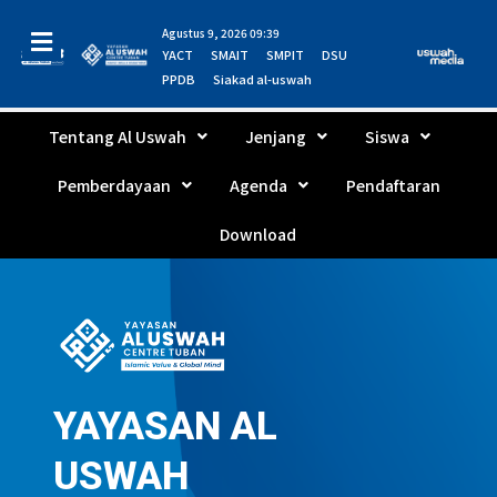
Agustus 9, 2026 09:39
YACT
SMAIT
SMPIT
DSU
PPDB
Siakad al-uswah
Tentang Al Uswah
Jenjang
Siswa
Pemberdayaan
Agenda
Pendaftaran
Download
YAYASAN AL
USWAH