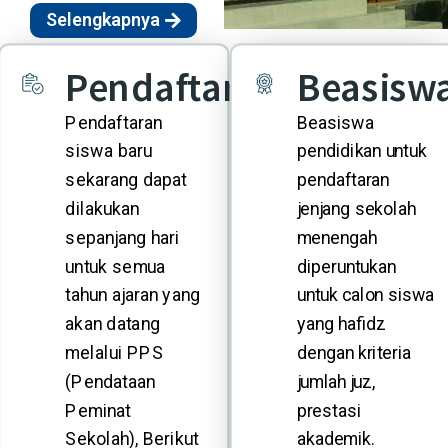
Selengkapnya
Pendaftaran
Beasisw
Pendaftaran
Beasiswa
siswa baru
pendidikan untuk
sekarang dapat
pendaftaran
dilakukan
jenjang sekolah
sepanjang hari
menengah
untuk semua
diperuntukan
tahun ajaran yang
untuk calon siswa
akan datang
yang hafidz
melalui PPS
dengan kriteria
(Pendataan
jumlah juz,
Peminat
prestasi
Sekolah), Berikut
akademik.