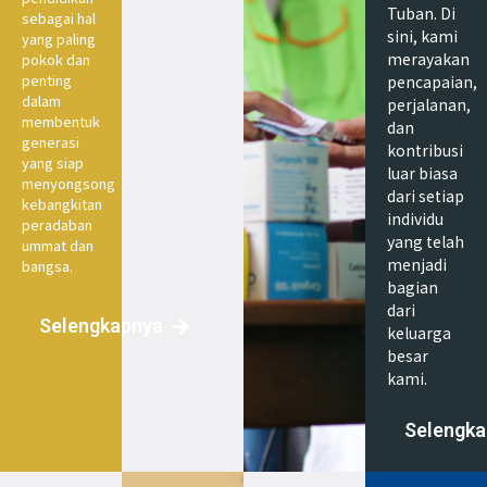
Tuban. Di
sebagai hal
sini, kami
yang paling
merayakan
pokok dan
penting
pencapaian,
dalam
perjalanan,
membentuk
dan
generasi
kontribusi
yang siap
luar biasa
menyongsong
dari setiap
kebangkitan
individu
peradaban
yang telah
ummat dan
menjadi
bangsa.
bagian
dari
Selengkapnya
keluarga
besar
kami.
Selengka