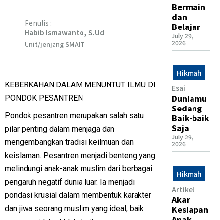
Bermain
dan
Penulis :
Belajar
Habib Ismawanto, S.Ud
July 29,
2026
Unit/jenjang SMAIT
Hikmah
KEBERKAHAN DALAM MENUNTUT ILMU DI
Esai
Duniamu
PONDOK PESANTREN
Sedang
Pondok pesantren merupakan salah satu
Baik-baik
Saja
pilar penting dalam menjaga dan
July 29,
mengembangkan tradisi keilmuan dan
2026
keislaman. Pesantren menjadi benteng yang
melindungi anak-anak muslim dari berbagai
Hikmah
pengaruh negatif dunia luar. Ia menjadi
Artikel
pondasi krusial dalam membentuk karakter
Akar
Kesiapan
dan jiwa seorang muslim yang ideal, baik
Anak,