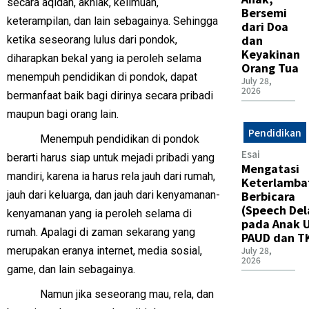
secara aqidah, akhlak, keilmuan,
Bersemi
keterampilan, dan lain sebagainya. Sehingga
dari Doa
dan
ketika seseorang lulus dari pondok,
Keyakinan
diharapkan bekal yang ia peroleh selama
Orang Tua
menempuh pendidikan di pondok, dapat
July 28,
2026
bermanfaat baik bagi dirinya secara pribadi
maupun bagi orang lain.
Pendidikan
Menempuh pendidikan di pondok
Esai
berarti harus siap untuk mejadi pribadi yang
Mengatasi
mandiri, karena ia harus rela jauh dari rumah,
Keterlamba
Berbicara
jauh dari keluarga, dan jauh dari kenyamanan-
(Speech Del
kenyamanan yang ia peroleh selama di
pada Anak U
rumah. Apalagi di zaman sekarang yang
PAUD dan T
merupakan eranya internet, media sosial,
July 28,
2026
game, dan lain sebagainya.
Namun jika seseorang mau, rela, dan