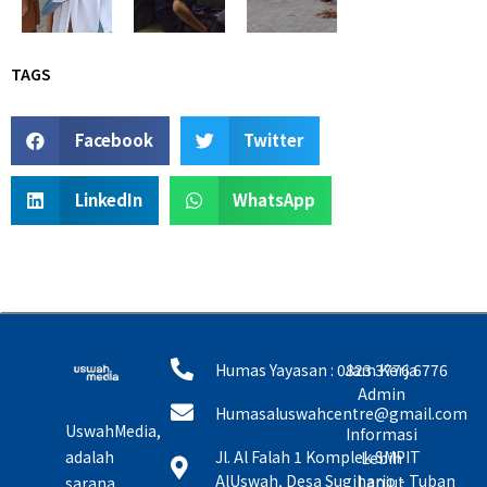
TAGS
Facebook
Twitter
LinkedIn
WhatsApp
Humas Yayasan : 0823 3776 6776
Jam Kerja
Admin
Humasaluswahcentre@gmail.com
UswahMedia,
Informasi
adalah
Jl. Al Falah 1 Komplek SMPIT
Lebih
AlUswah, Desa Sugiharjo - Tuban
Lanjut
sarana