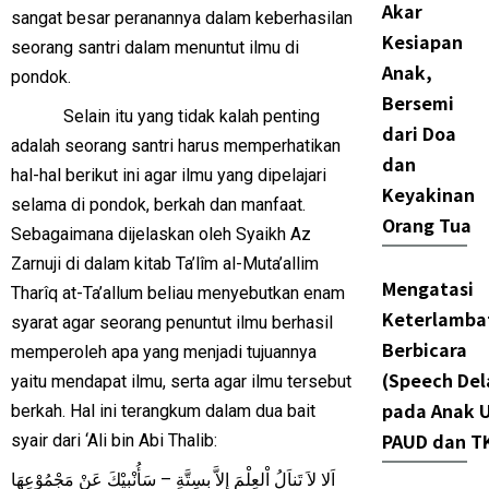
Akar
sangat besar peranannya dalam keberhasilan
Kesiapan
seorang santri dalam menuntut ilmu di
Anak,
pondok.
Bersemi
Selain itu yang tidak kalah penting
dari Doa
adalah seorang santri harus memperhatikan
dan
hal-hal berikut ini agar ilmu yang dipelajari
Keyakinan
selama di pondok, berkah dan manfaat.
Orang Tua
Sebagaimana dijelaskan oleh Syaikh Az
Zarnuji di dalam kitab Ta’lîm al-Muta’allim
Mengatasi
Tharîq at-Ta’allum beliau menyebutkan enam
Keterlamba
syarat agar seorang penuntut ilmu berhasil
Berbicara
memperoleh apa yang menjadi tujuannya
(Speech Del
yaitu mendapat ilmu, serta agar ilmu tersebut
pada Anak U
berkah. Hal ini terangkum dalam dua bait
PAUD dan T
syair dari ‘Ali bin Abi Thalib:
اَلا لاَ تَناَلُ اْلعِلْمَ إِلاَّ بِسِتَّةٍ – سَأُنْبِيْكَ عَنْ مَجْمُوْعِهَا