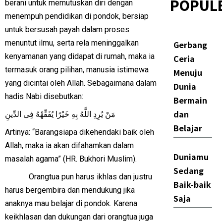
POPUL
berani untuk memutuskan diri dengan
menempuh pendidikan di pondok, bersiap
untuk bersusah payah dalam proses
menuntut ilmu, serta rela meninggalkan
Gerbang
kenyamanan yang didapat di rumah, maka ia
Ceria
termasuk orang pilihan, manusia istimewa
Menuju
yang dicintai oleh Allah. Sebagaimana dalam
Dunia
hadis Nabi disebutkan:
Bermain
dan
مَنْ يُرِدِ اللَّهُ بِهِ خَيْرًا يُفَقِّهْهُ فِى الدِّينِ
Belajar
Artinya: “Barangsiapa dikehendaki baik oleh
Allah, maka ia akan difahamkan dalam
Duniamu
masalah agama” (HR. Bukhori Muslim).
Sedang
Orangtua pun harus ikhlas dan justru
Baik-baik
harus bergembira dan mendukung jika
Saja
anaknya mau belajar di pondok. Karena
keikhlasan dan dukungan dari orangtua juga