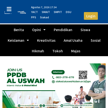
Agustus 7, 2026 17:34
YACT
SMAIT
SMPIT
DSU
Login
PPS
Siakad
Berita
Opini
Pendidikan
Siswa
Keislaman
Kreativitas
Amal Usaha
Sosial
Hikmah
Tokoh
Majas