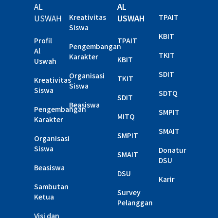
AL
AL
USWAH
Kreativitas
USWAH
TPAIT
Siswa
KBIT
Profil
TPAIT
Pengembangan
Al
TKIT
Karakter
KBIT
Uswah
SDIT
Organisasi
TKIT
Kreativitas
Siswa
Siswa
SDTQ
SDIT
Beasiswa
Pengembangan
SMPIT
MITQ
Karakter
SMAIT
SMPIT
Organisasi
Siswa
Donatur
SMAIT
DSU
Beasiswa
DSU
Karir
Sambutan
Survey
Ketua
Pelanggan
Visi dan