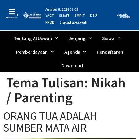
Agustus 6, 2026 06:08
YACT
SMAIT
SMPIT
DSU
PPDB
Siakad al-uswah
Tentang Al Uswah
Jenjang
Siswa
Pemberdayaan
Agenda
Pendaftaran
Download
Tema Tulisan:
Nikah
/ Parenting
ORANG TUA ADALAH
SUMBER MATA AIR