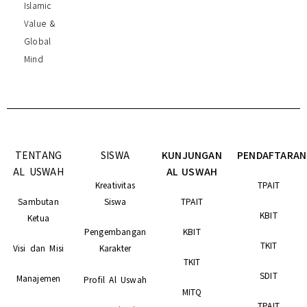
Islamic
Value &
Global
Mind
TENTANG
SISWA
KUNJUNGAN
PENDAFTARAN
AL USWAH
AL USWAH
Kreativitas
TPAIT
Sambutan
Siswa
TPAIT
KBIT
Ketua
Pengembangan
KBIT
TKIT
Visi dan Misi
Karakter
TKIT
SDIT
Manajemen
Profil Al Uswah
MITQ
TPAIT