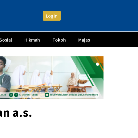
Login
Sosial
Hikmah
Tokoh
Majas
n a.s.