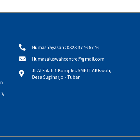
Humas Yayasan : 0823 3776 6776
Humasaluswahcentre@gmail.com
Jl. Al Falah 1 Komplek SMPIT AlUswah,
Desa Sugiharjo - Tuban
an
n,
,