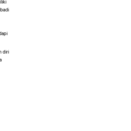
liki
ibadi
dapi
 diri
a