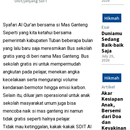
2026
Unit/jenjang SDIT
Hikmah
Syafari Al Qur’an bersama si Mas Ganteng
Esai
Duniamu
Seperti yang kita ketahui bersama
Sedang
pemerintah kabupaten Tuban beberapa bulan
Baik-baik
yang lalu baru saja meresmikan Bus sekolah
Saja
July 29,
gratis yang di beri nama Mas Ganteng. Bus
2026
sekolah gratis ini untuk mempermudah
angkutan pada pelajar, menekan angka
Hikmah
kecelakaan serta mengurangi volume
Artikel
kendaraan bermotor hingga emisi karbon.
Akar
Selain itu, diluar jam operasional untuk anak
Kesiapan
sekolah masyarakat umum juga bisa
Anak,
Bersemi
mencoba naik si mas ganteng ini namun
dari Doa
tidak gratis seperti halnya pelajar.
dan
Tidak mau ketinggalan, kakak-kakak SDIT Al
Keyakinan