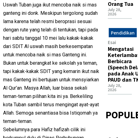
Orang Tua
Uswah Tuban juga ikut mencoba naik si mas
July 28,
ganteng ini donk. Meskipun tergolong sudah
2026
lama karena telah resmi beroprasi sesuai
dengan rute yang telah di tentukan, tapi pada
Pendidikan
hari sabtu tanggal 10 mei lalu kakak-kakak
Esai
dari SDIT Al uswah masih berkesempatan
Mengatasi
Keterlamba
untuk mencoba naik si mas Ganteng ini.
Berbicara
Bukan untuk berangkat ke sekolah ya teman,
(Speech Del
tapi kakak-kakak SDIT yang kemarin ikut naik
pada Anak U
PAUD dan T
mas Ganteng ini bertujuan untuk mensyiarkan
July 28,
Al Qur’an. Masya Allah, luar biasa sekali
2026
teman-teman pilihan kita ini ya. Berkeliling
kota Tuban sambil terus mengingat ayat-ayat
POPUL
Allah. Semoga senantiasa bisa Istiqomah ya
teman-teman.
Sebelumnya para Hafiz hafizah cilik ini
berkumpul dulu di Dinas Perhubungan