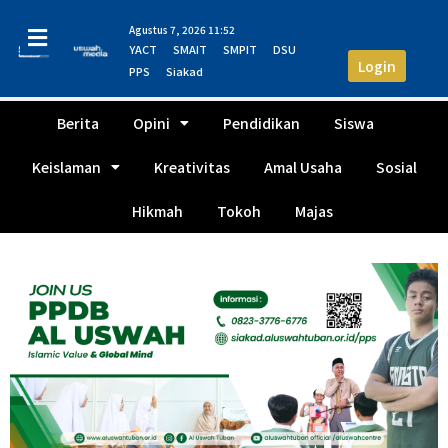
Agustus 7, 2026 11:52
YACT
SMAIT
SMPIT
DSU
Login
PPS
Siakad
Berita
Opini
Pendidikan
Siswa
Keislaman
Kreativitas
Amal Usaha
Sosial
Hikmah
Tokoh
Majas