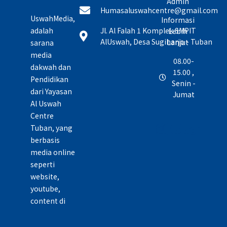
Admin
Humasaluswahcentre@gmail.com
UswahMedia,
Informasi
adalah
Jl. Al Falah 1 Komplek SMPIT
Lebih
AlUswah, Desa Sugiharjo - Tuban
Lanjut
sarana
media
08.00-
dakwah dan
15.00 ,
Pendidikan
Senin -
dari Yayasan
Jumat
Al Uswah
Centre
Tuban, yang
berbasis
media online
seperti
website,
youtube,
content di