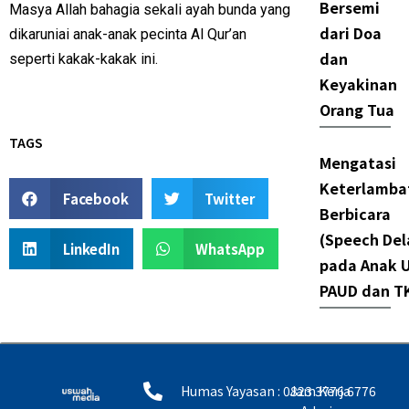
Bersemi
Masya Allah bahagia sekali ayah bunda yang
dari Doa
dikaruniai anak-anak pecinta Al Qur’an
dan
seperti kakak-kakak ini.
Keyakinan
Orang Tua
TAGS
Mengatasi
Keterlamba
Facebook
Twitter
Berbicara
(Speech Del
LinkedIn
WhatsApp
pada Anak U
PAUD dan T
Humas Yayasan : 0823 3776 6776
Jam Kerja