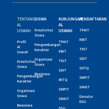
TENTANG
SISWA
KUNJUNGAN
PENDAFTARAN
AL
AL
USWAH
Kreativitas
USWAH
TPAIT
Siswa
KBIT
Profil
TPAIT
Pengembangan
Al
TKIT
Karakter
KBIT
Uswah
SDIT
Organisasi
TKIT
Kreativitas
Siswa
Siswa
SDTQ
SDIT
Beasiswa
Pengembangan
SMPIT
MITQ
Karakter
SMAIT
SMPIT
Organisasi
Siswa
Donatur
SMAIT
DSU
Beasiswa
DSU