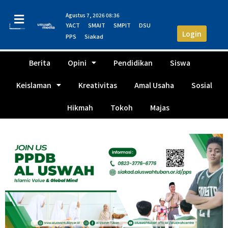
Agustus 7, 2026 08:36
YACT
SMAIT
SMPIT
DSU
Login
PPS
Siakad
Berita
Opini
Pendidikan
Siswa
Keislaman
Kreativitas
Amal Usaha
Sosial
Hikmah
Tokoh
Majas