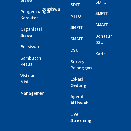
Siswa
SDTQ
SDIT
Beasiswa
Pengembangan
SMPIT
MITQ
Karakter
SMAIT
SMPIT
Organisasi
Siswa
Donatur
SMAIT
DSU
Beasiswa
DSU
Karir
Sambutan
Survey
Ketua
Pelanggan
Visi dan
Lokasi
Misi
Gedung
Managemen
Agenda
Al Uswah
Live
Streaming