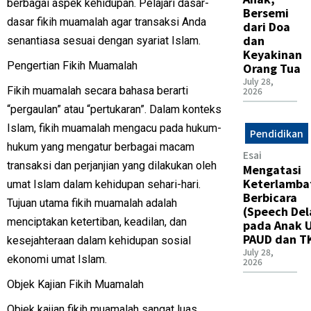
berbagai aspek kehidupan. Pelajari dasar-
Bersemi
dasar fikih muamalah agar transaksi Anda
dari Doa
dan
senantiasa sesuai dengan syariat Islam.
Keyakinan
Pengertian Fikih Muamalah
Orang Tua
July 28,
Fikih muamalah secara bahasa berarti
2026
“pergaulan” atau “pertukaran”. Dalam konteks
Islam, fikih muamalah mengacu pada hukum-
Pendidikan
hukum yang mengatur berbagai macam
Esai
transaksi dan perjanjian yang dilakukan oleh
Mengatasi
Keterlamba
umat Islam dalam kehidupan sehari-hari.
Berbicara
Tujuan utama fikih muamalah adalah
(Speech Del
menciptakan ketertiban, keadilan, dan
pada Anak U
PAUD dan T
kesejahteraan dalam kehidupan sosial
July 28,
ekonomi umat Islam.
2026
Objek Kajian Fikih Muamalah
Objek kajian fikih muamalah sangat luas,