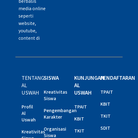
berbasis
media online
seperti
website,
youtube,
content di
TENTANG
SISWA
KUNJUNGAN
PENDAFTARAN
AL
AL
USWAH
Kreativitas
USWAH
TPAIT
Siswa
KBIT
Profil
TPAIT
Pengembangan
Al
TKIT
Karakter
KBIT
Uswah
SDIT
Organisasi
TKIT
Kreativitas
Siswa