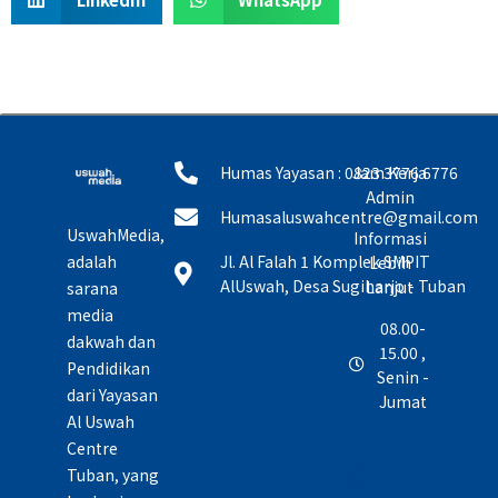
Humas Yayasan : 0823 3776 6776
Jam Kerja
Admin
Humasaluswahcentre@gmail.com
UswahMedia,
Informasi
adalah
Jl. Al Falah 1 Komplek SMPIT
Lebih
AlUswah, Desa Sugiharjo - Tuban
Lanjut
sarana
media
08.00-
dakwah dan
15.00 ,
Pendidikan
Senin -
dari Yayasan
Jumat
Al Uswah
Centre
Tuban, yang