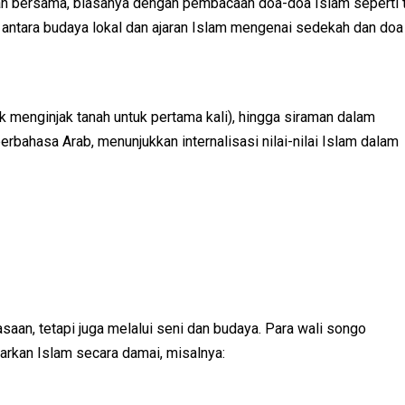
n bersama, biasanya dengan pembacaan doa-doa Islam seperti t
n antara budaya lokal dan ajaran Islam mengenai sedekah dan doa
ak menginjak tanah untuk pertama kali), hingga siraman dalam
erbahasa Arab, menunjukkan internalisasi nilai-nilai Islam dalam
aan, tetapi juga melalui seni dan budaya. Para wali songo
rkan Islam secara damai, misalnya: