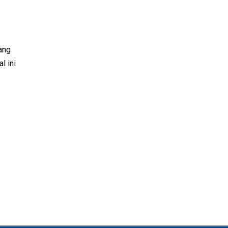
ang
l ini