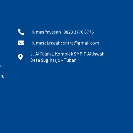
Humas Yayasan : 0823 3776 6776
Humasaluswahcentre@gmail.com
Jl. Al Falah 1 Komplek SMPIT AlUswah,
Desa Sugiharjo - Tuban
an
n,
,