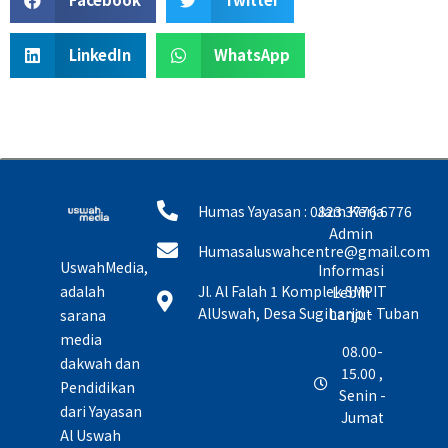
LinkedIn
WhatsApp
Humas Yayasan : 0823 3776 6776
Jam Kerja
Admin
Humasaluswahcentre@gmail.com
UswahMedia,
Informasi
adalah
Jl. Al Falah 1 Komplek SMPIT
Lebih
AlUswah, Desa Sugiharjo - Tuban
Lanjut
sarana
media
08.00-
dakwah dan
15.00 ,
Pendidikan
Senin -
dari Yayasan
Jumat
Al Uswah