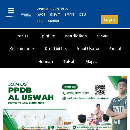
Agustus 7, 2026 19:29
YACT
SMAIT
SMPIT
DSU
Login
PPS
Siakad
Berita
Opini
Pendidikan
Siswa
Keislaman
Kreativitas
Amal Usaha
Sosial
Hikmah
Tokoh
Majas