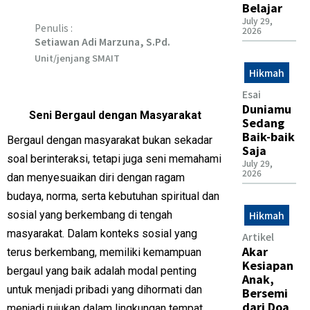
Belajar
July 29,
Penulis :
2026
Setiawan Adi Marzuna, S.Pd.
Unit/jenjang SMAIT
Hikmah
Esai
Duniamu
Seni Bergaul dengan Masyarakat
Sedang
Baik-baik
Bergaul dengan masyarakat bukan sekadar
Saja
soal berinteraksi, tetapi juga seni memahami
July 29,
2026
dan menyesuaikan diri dengan ragam
budaya, norma, serta kebutuhan spiritual dan
sosial yang berkembang di tengah
Hikmah
masyarakat. Dalam konteks sosial yang
Artikel
Akar
terus berkembang, memiliki kemampuan
Kesiapan
bergaul yang baik adalah modal penting
Anak,
untuk menjadi pribadi yang dihormati dan
Bersemi
dari Doa
menjadi rujukan dalam lingkungan tempat