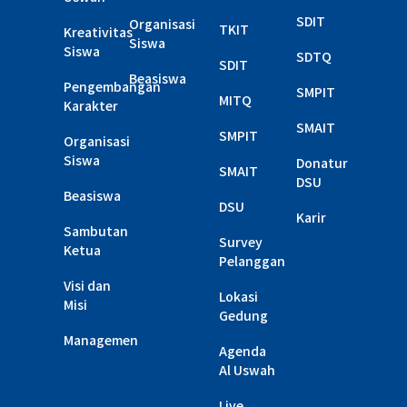
SDIT
Organisasi
TKIT
Kreativitas
Siswa
Siswa
SDTQ
SDIT
Beasiswa
Pengembangan
SMPIT
MITQ
Karakter
SMAIT
SMPIT
Organisasi
Siswa
Donatur
SMAIT
DSU
Beasiswa
DSU
Karir
Sambutan
Survey
Ketua
Pelanggan
Visi dan
Lokasi
Misi
Gedung
Managemen
Agenda
Al Uswah
Live