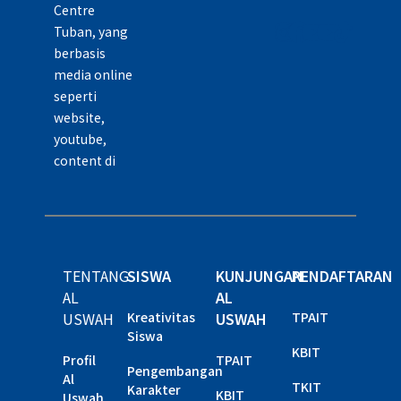
Centre
Tuban, yang
berbasis
media online
seperti
website,
youtube,
content di
TENTANG
SISWA
KUNJUNGAN
PENDAFTARAN
AL
AL
USWAH
Kreativitas
USWAH
TPAIT
Siswa
KBIT
Profil
TPAIT
Pengembangan
Al
TKIT
Karakter
KBIT
Uswah