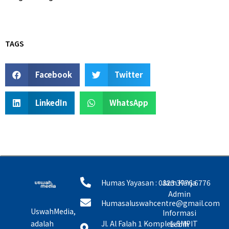
TAGS
Facebook
Twitter
LinkedIn
WhatsApp
Humas Yayasan : 0823 3776 6776
Jam Kerja
Admin
Humasaluswahcentre@gmail.com
UswahMedia,
Informasi
adalah
Jl. Al Falah 1 Komplek SMPIT
Lebih