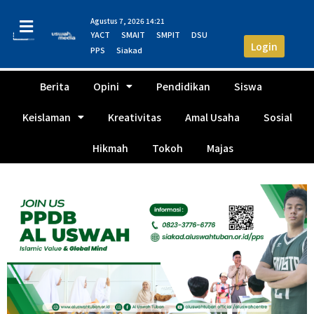
Agustus 7, 2026 14:21
YACT
SMAIT
SMPIT
DSU
Login
PPS
Siakad
Berita
Opini
Pendidikan
Siswa
Keislaman
Kreativitas
Amal Usaha
Sosial
Hikmah
Tokoh
Majas