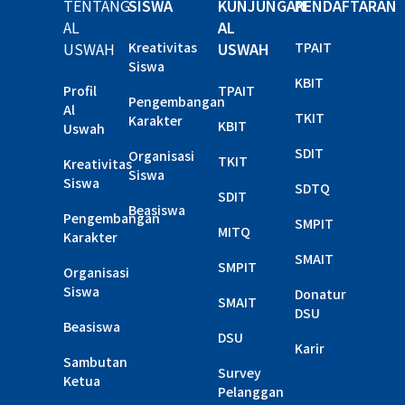
TENTANG
SISWA
KUNJUNGAN
PENDAFTARAN
AL
AL
USWAH
Kreativitas
USWAH
TPAIT
Siswa
KBIT
Profil
TPAIT
Pengembangan
Al
TKIT
Karakter
KBIT
Uswah
SDIT
Organisasi
TKIT
Kreativitas
Siswa
Siswa
SDTQ
SDIT
Beasiswa
Pengembangan
SMPIT
MITQ
Karakter
SMAIT
SMPIT
Organisasi
Siswa
Donatur
SMAIT
DSU
Beasiswa
DSU
Karir
Sambutan
Survey
Ketua
Pelanggan