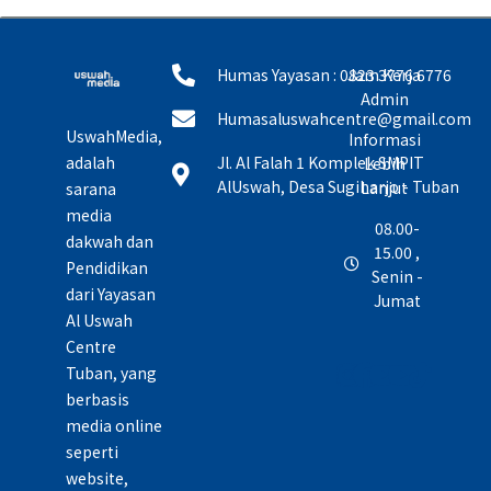
Humas Yayasan : 0823 3776 6776
Jam Kerja
Admin
Humasaluswahcentre@gmail.com
UswahMedia,
Informasi
adalah
Jl. Al Falah 1 Komplek SMPIT
Lebih
AlUswah, Desa Sugiharjo - Tuban
Lanjut
sarana
media
08.00-
dakwah dan
15.00 ,
Pendidikan
Senin -
dari Yayasan
Jumat
Al Uswah
Centre
Tuban, yang
berbasis
media online
seperti
website,