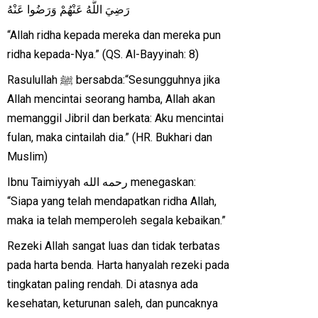
رَضِيَ اللَّهُ عَنْهُمْ وَرَضُوا عَنْهُ
“Allah ridha kepada mereka dan mereka pun
ridha kepada-Nya.” (QS. Al-Bayyinah: 8)
Rasulullah ﷺ bersabda:“Sesungguhnya jika
Allah mencintai seorang hamba, Allah akan
memanggil Jibril dan berkata: Aku mencintai
fulan, maka cintailah dia.” (HR. Bukhari dan
Muslim)
Ibnu Taimiyyah رحمه الله menegaskan:
“Siapa yang telah mendapatkan ridha Allah,
maka ia telah memperoleh segala kebaikan.”
Rezeki Allah sangat luas dan tidak terbatas
pada harta benda. Harta hanyalah rezeki pada
tingkatan paling rendah. Di atasnya ada
kesehatan, keturunan saleh, dan puncaknya