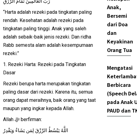
رَبِّ العَالَمِينَ تَمَامُ الرِّزْقِ
Anak,
“Harta adalah rezeki pada tingkatan paling
Bersemi
rendah. Kesehatan adalah rezeki pada
dari Doa
tingkatan paling tinggi. Anak yang saleh
dan
adalah sebaik-baik jenis rezeki. Dan ridha
Keyakinan
Rabb semesta alam adalah kesempurnaan
Orang Tua
rezeki.”
1. Rezeki Harta: Rezeki pada Tingkatan
Mengatasi
Dasar
Keterlamba
Rezeki berupa harta merupakan tingkatan
Berbicara
paling dasar dari rezeki. Karena itu, semua
(Speech Del
orang dapat meraihnya, baik orang yang taat
pada Anak U
maupun yang ingkar kepada Allah.
PAUD dan T
Allah ﷻ berfirman:
اللَّهُ يَبْسُطُ الرِّزْقَ لِمَن يَشَاءُ وَيَقْدِرُ