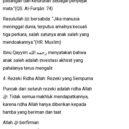
pasangan dan keturunan sebagai penyejuk
mata.”(QS. Al-Furqān: 74)
Rasulullah ﷺ bersabda: “Jika manusia
meninggal dunia, terputus amalnya kecuali
tiga perkara, salah satunya anak saleh yang
mendoakannya.”(HR. Muslim)
Ibnu Qayyim رحمه الله menyatakan bahwa
anak saleh adalah investasi akhirat yang
pahalanya terus mengalir.
4. Rezeki Ridha Allah: Rezeki yang Sempurna
Puncak dari seluruh rezeki adalah ridha Allah
ﷻ. Tidak semua makhluk mendapatkannya,
karena ridha Allah hanya diberikan kepada
hamba yang beriman dan taat.
Allah ﷻ berfirman: