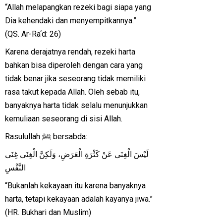
“Allah melapangkan rezeki bagi siapa yang
Dia kehendaki dan menyempitkannya.”
(QS. Ar-Ra‘d: 26)
Karena derajatnya rendah, rezeki harta
bahkan bisa diperoleh dengan cara yang
tidak benar jika seseorang tidak memiliki
rasa takut kepada Allah. Oleh sebab itu,
banyaknya harta tidak selalu menunjukkan
kemuliaan seseorang di sisi Allah.
Rasulullah ﷺ bersabda:
لَيْسَ الْغِنَى عَنْ كَثْرَةِ الْعَرَضِ، وَلَكِنَّ الْغِنَى غِنَى
النَّفْسِ
“Bukanlah kekayaan itu karena banyaknya
harta, tetapi kekayaan adalah kayanya jiwa.”
(HR. Bukhari dan Muslim)