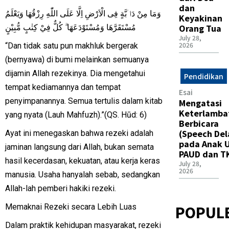
dan
وَمَا مِنْ دَاۤبَّةٍ فِى الْاَرْضِ اِلَّا عَلَى اللّٰهِ رِزْقُهَا وَيَعْلَمُ
Keyakinan
Orang Tua
مُسْتَقَرَّهَا وَمُسْتَوْدَعَهَا ۗ كُلٌّ فِيْ كِتٰبٍ مُّبِيْنٍ
July 28,
2026
“Dan tidak satu pun makhluk bergerak
(bernyawa) di bumi melainkan semuanya
dijamin Allah rezekinya. Dia mengetahui
Pendidikan
tempat kediamannya dan tempat
Esai
penyimpanannya. Semua tertulis dalam kitab
Mengatasi
Keterlamba
yang nyata (Lauh Mahfuzh).”(QS. Hūd: 6)
Berbicara
(Speech Del
Ayat ini menegaskan bahwa rezeki adalah
pada Anak U
jaminan langsung dari Allah, bukan semata
PAUD dan T
hasil kecerdasan, kekuatan, atau kerja keras
July 28,
2026
manusia. Usaha hanyalah sebab, sedangkan
Allah-lah pemberi hakiki rezeki.
POPUL
Memaknai Rezeki secara Lebih Luas
Dalam praktik kehidupan masyarakat, rezeki