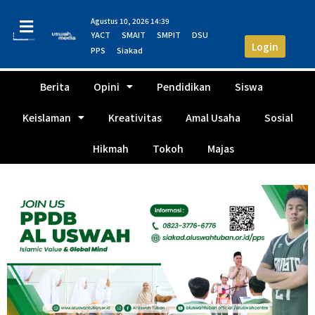
Agustus 10, 2026 14:39
YACT
SMAIT
SMPIT
DSU
Login
PPS
Siakad
Berita
Opini
Pendidikan
Siswa
Keislaman
Kreativitas
Amal Usaha
Sosial
Hikmah
Tokoh
Majas