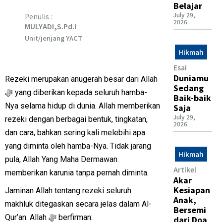
Belajar
July 29,
Penulis :
2026
MULYADI,S.Pd.I
Unit/jenjang YACT
Hikmah
Esai
Duniamu
Rezeki merupakan anugerah besar dari Allah
Sedang
ﷻ yang diberikan kepada seluruh hamba-
Baik-baik
Nya selama hidup di dunia. Allah memberikan
Saja
July 29,
rezeki dengan berbagai bentuk, tingkatan,
2026
dan cara, bahkan sering kali melebihi apa
yang diminta oleh hamba-Nya. Tidak jarang
Hikmah
pula, Allah Yang Maha Dermawan
Artikel
memberikan karunia tanpa pernah diminta.
Akar
Kesiapan
Jaminan Allah tentang rezeki seluruh
Anak,
makhluk ditegaskan secara jelas dalam Al-
Bersemi
Qur’an. Allah ﷻ berfirman:
dari Doa