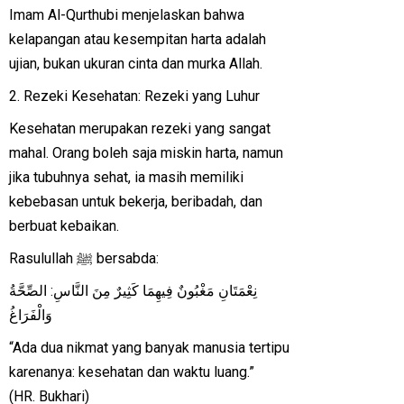
Imam Al-Qurthubi menjelaskan bahwa
kelapangan atau kesempitan harta adalah
ujian, bukan ukuran cinta dan murka Allah.
2. Rezeki Kesehatan: Rezeki yang Luhur
Kesehatan merupakan rezeki yang sangat
mahal. Orang boleh saja miskin harta, namun
jika tubuhnya sehat, ia masih memiliki
kebebasan untuk bekerja, beribadah, dan
berbuat kebaikan.
Rasulullah ﷺ bersabda:
نِعْمَتَانِ مَغْبُونٌ فِيهِمَا كَثِيرٌ مِنَ النَّاسِ: الصِّحَّةُ
وَالْفَرَاغُ
“Ada dua nikmat yang banyak manusia tertipu
karenanya: kesehatan dan waktu luang.”
(HR. Bukhari)