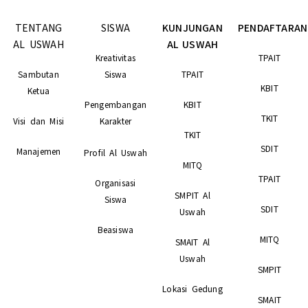
TENTANG
SISWA
KUNJUNGAN
PENDAFTARAN
AL USWAH
AL USWAH
Kreativitas
TPAIT
Sambutan
Siswa
TPAIT
KBIT
Ketua
Pengembangan
KBIT
TKIT
Visi dan Misi
Karakter
TKIT
SDIT
Manajemen
Profil Al Uswah
MITQ
TPAIT
Organisasi
SMPIT Al
Siswa
SDIT
Uswah
Beasiswa
MITQ
SMAIT Al
Uswah
SMPIT
Lokasi Gedung
SMAIT