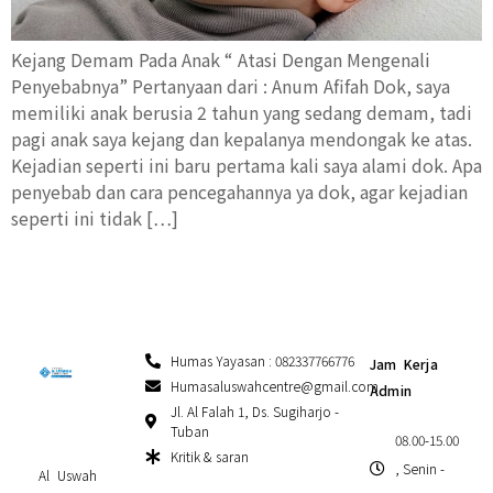
Kejang Demam Pada Anak “ Atasi Dengan Mengenali
Penyebabnya” Pertanyaan dari : Anum Afifah Dok, saya
memiliki anak berusia 2 tahun yang sedang demam, tadi
pagi anak saya kejang dan kepalanya mendongak ke atas.
Kejadian seperti ini baru pertama kali saya alami dok. Apa
penyebab dan cara pencegahannya ya dok, agar kejadian
seperti ini tidak […]
Humas Yayasan : 082337766776
Jam Kerja
Humasaluswahcentre@gmail.com
Admin
Jl. Al Falah 1, Ds. Sugiharjo -
Tuban
08.00-15.00
Kritik & saran
, Senin -
Al Uswah