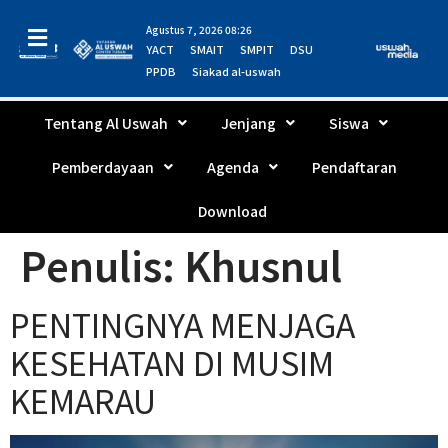
Agustus 7, 2026 08:26
YACT
SMAIT
SMPIT
DSU
PPDB
Siakad al-uswah
Tentang Al Uswah
Jenjang
Siswa
Pemberdayaan
Agenda
Pendaftaran
Download
Penulis:
Khusnul
PENTINGNYA MENJAGA
KESEHATAN DI MUSIM
KEMARAU