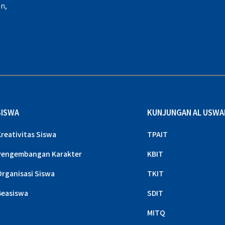
n,
,
SISWA
KUNJUNGAN AL USWA
Kreativitas Siswa
TPAIT
Pengembangan Karakter
KBIT
Organisasi Siswa
TKIT
Beasiswa
SDIT
MITQ