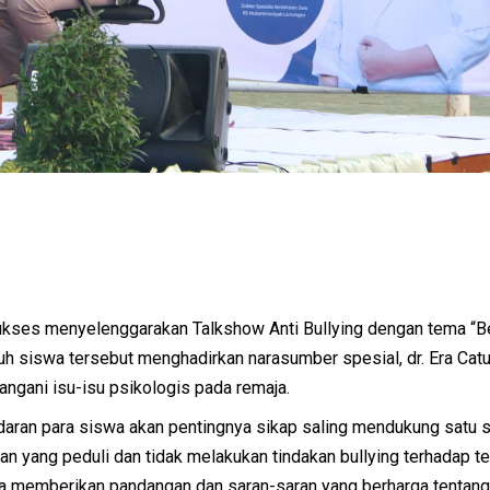
ses menyelenggarakan Talkshow Anti Bullying dengan tema “B
ruh siswa tersebut menghadirkan narasumber spesial, dr. Era Catu
ngani isu-isu psikologis pada remaja.
adaran para siswa akan pentingnya sikap saling mendukung satu
an yang peduli dan tidak melakukan tindakan bullying terhadap t
Era memberikan pandangan dan saran-saran yang berharga tentang