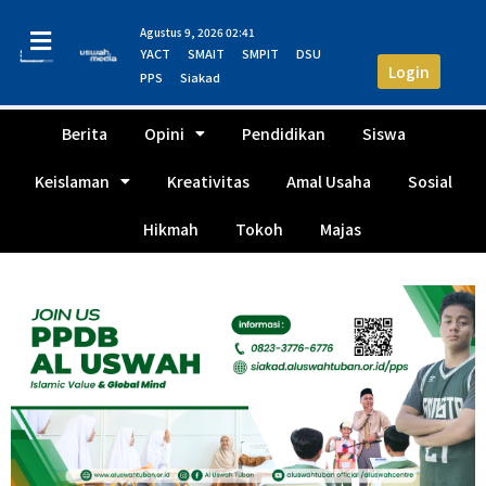
Agustus 9, 2026 02:41
YACT
SMAIT
SMPIT
DSU
Login
PPS
Siakad
Berita
Opini
Pendidikan
Siswa
Keislaman
Kreativitas
Amal Usaha
Sosial
Hikmah
Tokoh
Majas