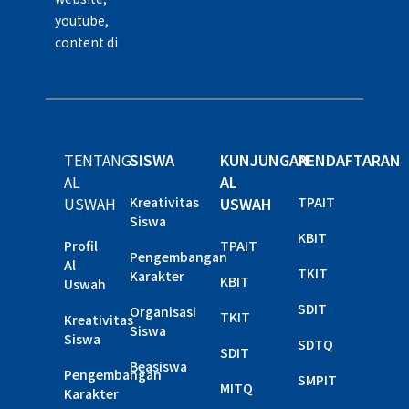
youtube,
content di
TENTANG
SISWA
KUNJUNGAN
PENDAFTARAN
AL
AL
USWAH
Kreativitas
USWAH
TPAIT
Siswa
KBIT
Profil
TPAIT
Pengembangan
Al
TKIT
Karakter
KBIT
Uswah
SDIT
Organisasi
TKIT
Kreativitas
Siswa
Siswa
SDTQ
SDIT
Beasiswa
Pengembangan
SMPIT
MITQ
Karakter