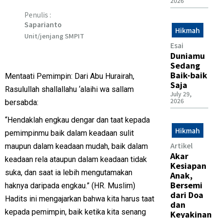
2026
Penulis :
Saparianto
Hikmah
Unit/jenjang SMPIT
Esai
Duniamu
Sedang
Baik-baik
Mentaati Pemimpin: Dari Abu Hurairah,
Saja
Rasulullah shallallahu ‘alaihi wa sallam
July 29,
2026
bersabda:
“Hendaklah engkau dengar dan taat kepada
Hikmah
pemimpinmu baik dalam keadaan sulit
Artikel
maupun dalam keadaan mudah, baik dalam
Akar
keadaan rela ataupun dalam keadaan tidak
Kesiapan
suka, dan saat ia lebih mengutamakan
Anak,
Bersemi
haknya daripada engkau.” (HR. Muslim)
dari Doa
Hadits ini mengajarkan bahwa kita harus taat
dan
kepada pemimpin, baik ketika kita senang
Keyakinan