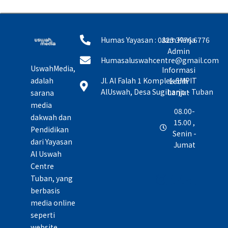
Humas Yayasan : 0823 3776 6776
Jam Kerja
Admin
Humasaluswahcentre@gmail.com
UswahMedia,
Informasi
adalah
Jl. Al Falah 1 Komplek SMPIT
Lebih
AlUswah, Desa Sugiharjo - Tuban
Lanjut
sarana
media
08.00-
dakwah dan
15.00 ,
Pendidikan
Senin -
dari Yayasan
Jumat
Al Uswah
Centre
Tuban, yang
berbasis
media online
seperti
website,