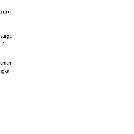
di uji
surga.
li”
kanlah
angka