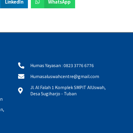
LinkedIn
WhatsApp
Humas Yayasan : 0823 3776 6776
Humasaluswahcentre@gmail.com
Jl. Al Falah 1 Komplek SMPIT AlUswah,
Desa Sugiharjo - Tuban
an
n,
,