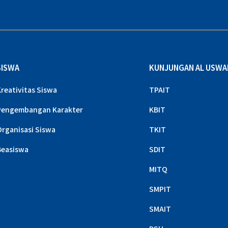
SISWA
KUNJUNGAN AL USWA
Kreativitas Siswa
TPAIT
Pengembangan Karakter
KBIT
Organisasi Siswa
TKIT
Beasiswa
SDIT
MITQ
SMPIT
SMAIT