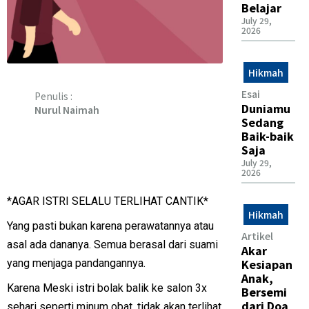
Belajar
July 29,
2026
Hikmah
Esai
Penulis :
Duniamu
Nurul Naimah
Sedang
Baik-baik
Saja
July 29,
2026
*AGAR ISTRI SELALU TERLIHAT CANTIK*
Hikmah
Yang pasti bukan karena perawatannya atau
Artikel
asal ada dananya. Semua berasal dari suami
Akar
Kesiapan
yang menjaga pandangannya.
Anak,
Karena Meski istri bolak balik ke salon 3x
Bersemi
dari Doa
sehari seperti minum obat, tidak akan terlihat