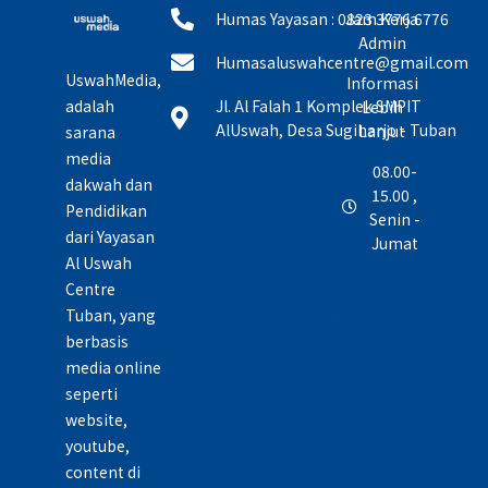
Humas Yayasan : 0823 3776 6776
Jam Kerja
Admin
Humasaluswahcentre@gmail.com
UswahMedia,
Informasi
adalah
Jl. Al Falah 1 Komplek SMPIT
Lebih
AlUswah, Desa Sugiharjo - Tuban
Lanjut
sarana
media
08.00-
dakwah dan
15.00 ,
Pendidikan
Senin -
dari Yayasan
Jumat
Al Uswah
Centre
Tuban, yang
berbasis
media online
seperti
website,
youtube,
content di