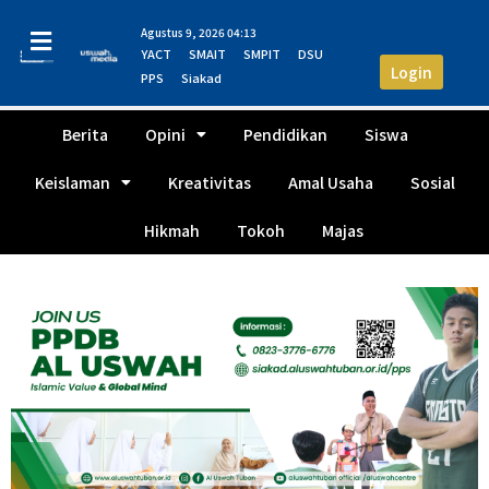
Agustus 9, 2026 04:13
YACT
SMAIT
SMPIT
DSU
Login
PPS
Siakad
Berita
Opini
Pendidikan
Siswa
Keislaman
Kreativitas
Amal Usaha
Sosial
Hikmah
Tokoh
Majas