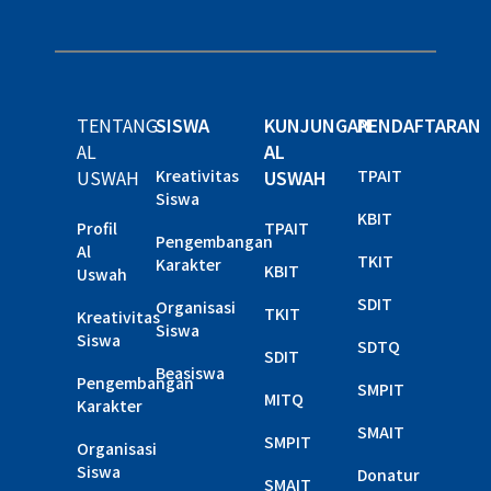
TENTANG
SISWA
KUNJUNGAN
PENDAFTARAN
AL
AL
USWAH
Kreativitas
USWAH
TPAIT
Siswa
KBIT
Profil
TPAIT
Pengembangan
Al
TKIT
Karakter
KBIT
Uswah
SDIT
Organisasi
TKIT
Kreativitas
Siswa
Siswa
SDTQ
SDIT
Beasiswa
Pengembangan
SMPIT
MITQ
Karakter
SMAIT
SMPIT
Organisasi
Siswa
Donatur
SMAIT