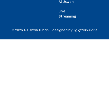
Al Uswah
Live
Streaming
© 2026 Al Uswah Tuban – designed by: ig @zainullarie