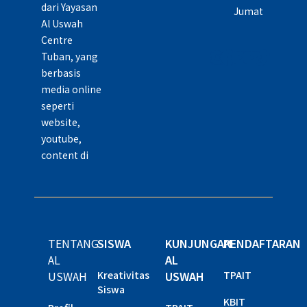
dari Yayasan
Jumat
Al Uswah
Centre
Tuban, yang
berbasis
media online
seperti
website,
youtube,
content di
TENTANG
SISWA
KUNJUNGAN
PENDAFTARAN
AL
AL
USWAH
Kreativitas
USWAH
TPAIT
Siswa
KBIT