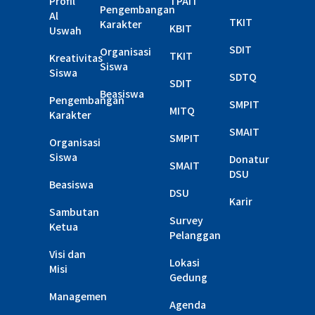
Profil
TPAIT
Pengembangan
Al
TKIT
Karakter
KBIT
Uswah
SDIT
Organisasi
TKIT
Kreativitas
Siswa
Siswa
SDTQ
SDIT
Beasiswa
Pengembangan
SMPIT
MITQ
Karakter
SMAIT
SMPIT
Organisasi
Siswa
Donatur
SMAIT
DSU
Beasiswa
DSU
Karir
Sambutan
Survey
Ketua
Pelanggan
Visi dan
Lokasi
Misi
Gedung
Managemen
Agenda