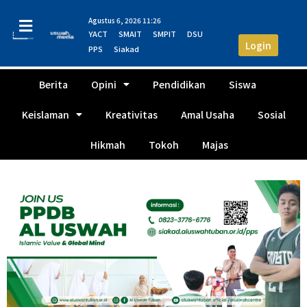
Agustus 6, 2026 11:26
YACT
SMAIT
SMPIT
DSU
Login
PPS
Siakad
Berita
Opini
Pendidikan
Siswa
Keislaman
Kreativitas
Amal Usaha
Sosial
Hikmah
Tokoh
Majas