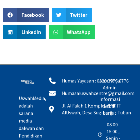
Facebook
Twitter
LinkedIn
WhatsApp
Humas Yayasan : 0823 3776 6776
Jam Kerja
Admin
Humasaluswahcentre@gmail.com
UswahMedia,
Informasi
adalah
Jl. Al Falah 1 Komplek SMPIT
Lebih
AlUswah, Desa Sugiharjo - Tuban
Lanjut
sarana
media
08.00-
dakwah dan
15.00 ,
Pendidikan
Senin -