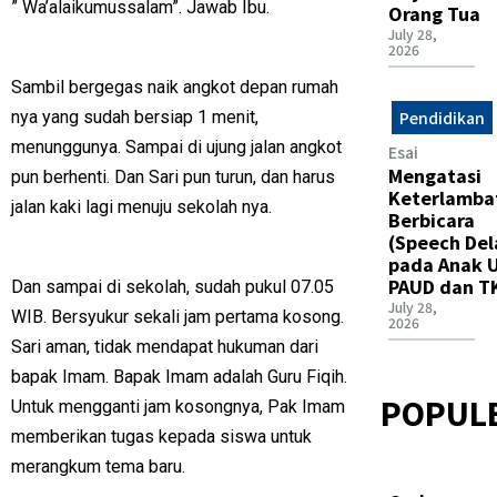
” Wa’alaikumussalam”. Jawab Ibu.
Orang Tua
July 28,
2026
Sambil bergegas naik angkot depan rumah
Pendidikan
nya yang sudah bersiap 1 menit,
menunggunya. Sampai di ujung jalan angkot
Esai
Mengatasi
pun berhenti. Dan Sari pun turun, dan harus
Keterlamba
jalan kaki lagi menuju sekolah nya.
Berbicara
(Speech Del
pada Anak U
PAUD dan T
Dan sampai di sekolah, sudah pukul 07.05
July 28,
WIB. Bersyukur sekali jam pertama kosong.
2026
Sari aman, tidak mendapat hukuman dari
bapak Imam. Bapak Imam adalah Guru Fiqih.
POPUL
Untuk mengganti jam kosongnya, Pak Imam
memberikan tugas kepada siswa untuk
merangkum tema baru.