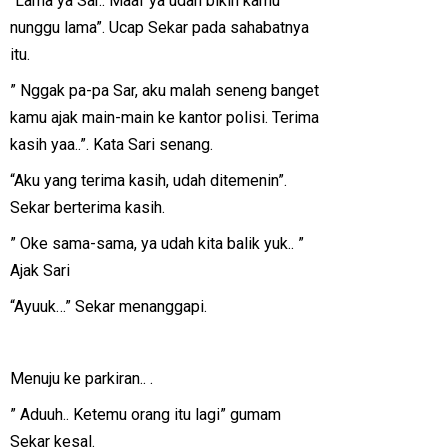
“Lama ya Sar.. Maaf ya udah bikin kamu
nunggu lama”. Ucap Sekar pada sahabatnya
itu.
” Nggak pa-pa Sar, aku malah seneng banget
kamu ajak main-main ke kantor polisi. Terima
kasih yaa..”. Kata Sari senang.
“Aku yang terima kasih, udah ditemenin”.
Sekar berterima kasih.
” Oke sama-sama, ya udah kita balik yuk.. ”
Ajak Sari
“Ayuuk…” Sekar menanggapi.
Menuju ke parkiran.. .
” Aduuh.. Ketemu orang itu lagi” gumam
Sekar kesal.