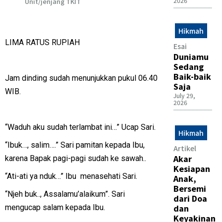
2026
Unit/jenjang TKIT
Hikmah
LIMA RATUS RUPIAH
Esai
Duniamu
Sedang
Baik-baik
Jam dinding sudah menunjukkan pukul 06.40
Saja
WIB.
July 29,
2026
“Waduh aku sudah terlambat ini…” Ucap Sari.
Hikmah
“Ibuk…, salim….” Sari pamitan kepada Ibu,
Artikel
Akar
karena Bapak pagi-pagi sudah ke sawah..
Kesiapan
“Ati-ati ya nduk…” Ibu menasehati Sari.
Anak,
Bersemi
“Njeh buk.., Assalamu’alaikum”. Sari
dari Doa
dan
mengucap salam kepada Ibu.
Keyakinan