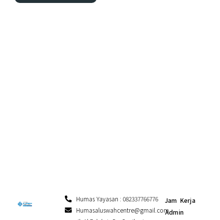
Humas Yayasan : 082337766776
Jam Kerja
Humasaluswahcentre@gmail.com
Admin