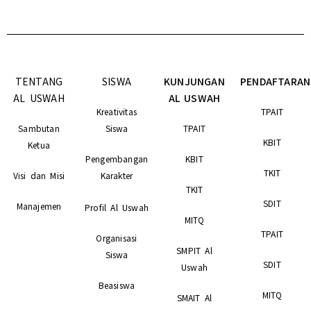
TENTANG
SISWA
KUNJUNGAN
PENDAFTARAN
AL USWAH
AL USWAH
Kreativitas
TPAIT
Sambutan
Siswa
TPAIT
KBIT
Ketua
Pengembangan
KBIT
TKIT
Visi dan Misi
Karakter
TKIT
SDIT
Manajemen
Profil Al Uswah
MITQ
TPAIT
Organisasi
SMPIT Al
Siswa
SDIT
Uswah
Beasiswa
MITQ
SMAIT Al