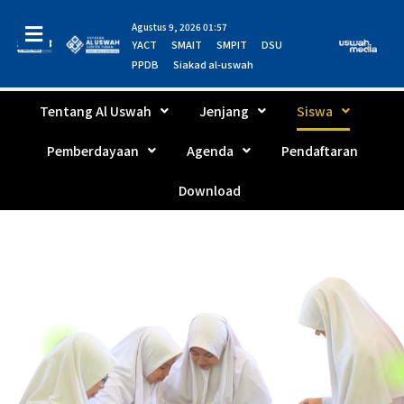
Agustus 9, 2026 01:57
YACT
SMAIT
SMPIT
DSU
PPDB
Siakad al-uswah
Tentang Al Uswah
Jenjang
Siswa
Pemberdayaan
Agenda
Pendaftaran
Download