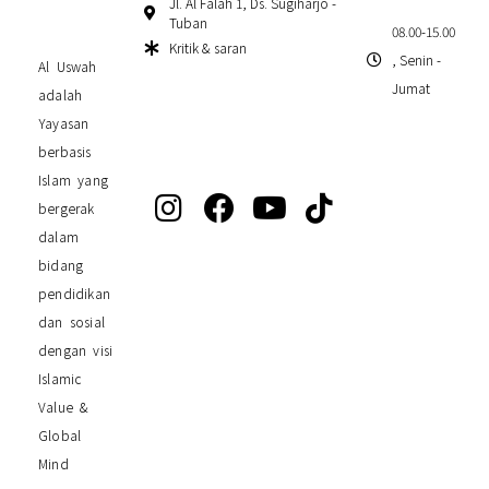
Jl. Al Falah 1, Ds. Sugiharjo -
Tuban
08.00-15.00
Kritik & saran
, Senin -
Al Uswah
Jumat
adalah
Yayasan
berbasis
Islam yang
bergerak
dalam
bidang
pendidikan
dan sosial
dengan visi
Islamic
Value &
Global
Mind