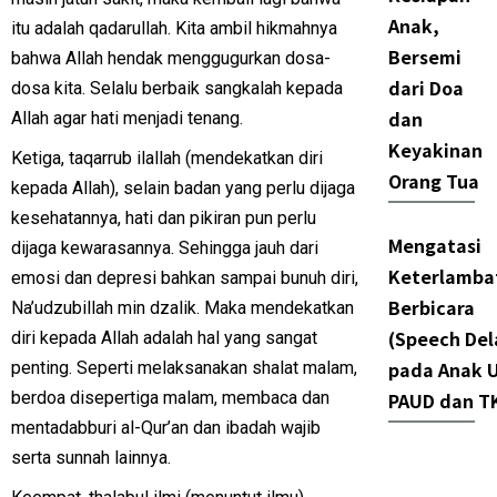
Anak,
itu adalah qadarullah. Kita ambil hikmahnya
Bersemi
bahwa Allah hendak menggugurkan dosa-
dari Doa
dosa kita. Selalu berbaik sangkalah kepada
dan
Allah agar hati menjadi tenang.
Keyakinan
Ketiga, taqarrub ilallah (mendekatkan diri
Orang Tua
kepada Allah), selain badan yang perlu dijaga
kesehatannya, hati dan pikiran pun perlu
Mengatasi
dijaga kewarasannya. Sehingga jauh dari
Keterlamba
emosi dan depresi bahkan sampai bunuh diri,
Berbicara
Na’udzubillah min dzalik. Maka mendekatkan
(Speech Del
diri kepada Allah adalah hal yang sangat
pada Anak U
penting. Seperti melaksanakan shalat malam,
berdoa disepertiga malam, membaca dan
PAUD dan T
mentadabburi al-Qur’an dan ibadah wajib
serta sunnah lainnya.