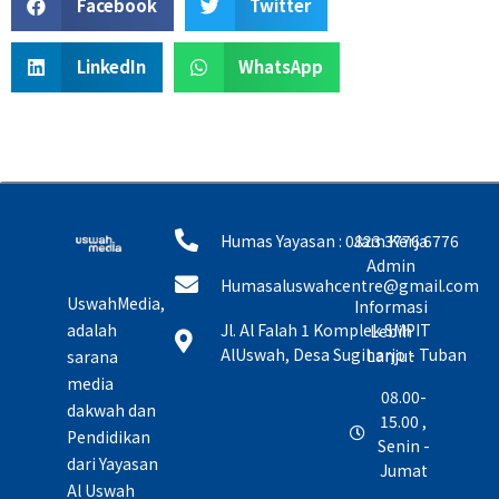
Facebook
Twitter
LinkedIn
WhatsApp
Humas Yayasan : 0823 3776 6776
Jam Kerja
Admin
Humasaluswahcentre@gmail.com
UswahMedia,
Informasi
adalah
Jl. Al Falah 1 Komplek SMPIT
Lebih
AlUswah, Desa Sugiharjo - Tuban
Lanjut
sarana
media
08.00-
dakwah dan
15.00 ,
Pendidikan
Senin -
dari Yayasan
Jumat
Al Uswah