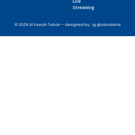
Live
Streaming
© 2026 Al Uswah Tuban – designed by: ig @zainullarie