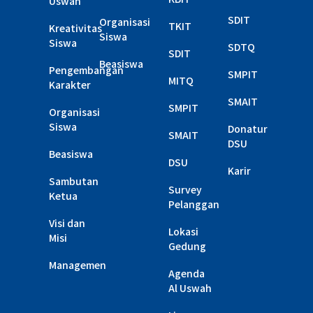
Uswah
SDIT
Organisasi
TKIT
Kreativitas
Siswa
Siswa
SDTQ
SDIT
Beasiswa
Pengembangan
SMPIT
MITQ
Karakter
SMAIT
SMPIT
Organisasi
Siswa
Donatur
SMAIT
DSU
Beasiswa
DSU
Karir
Sambutan
Survey
Ketua
Pelanggan
Visi dan
Lokasi
Misi
Gedung
Managemen
Agenda
Al Uswah