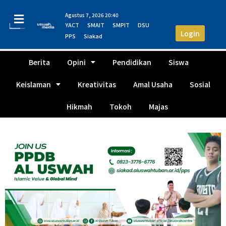
Agustus 7, 2026 20:40
YACT
SMAIT
SMPIT
DSU
Login
PPS
Siakad
Berita
Opini
Pendidikan
Siswa
Keislaman
Kreativitas
Amal Usaha
Sosial
Hikmah
Tokoh
Majas