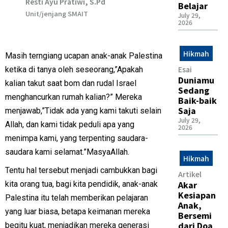
Resti Ayu Pratiwi, S.Pd
Belajar
Unit/jenjang SMAIT
July 29,
2026
Hikmah
Masih terngiang ucapan anak-anak Palestina
Esai
ketika di tanya oleh seseorang,”Apakah
Duniamu
kalian takut saat bom dan rudal Israel
Sedang
menghancurkan rumah kalian?” Mereka
Baik-baik
Saja
menjawab,”Tidak ada yang kami takuti selain
July 29,
Allah, dan kami tidak peduli apa yang
2026
menimpa kami, yang terpenting saudara-
saudara kami selamat.”MasyaAllah.
Hikmah
Tentu hal tersebut menjadi cambukkan bagi
Artikel
Akar
kita orang tua, bagi kita pendidik, anak-anak
Kesiapan
Palestina itu telah memberikan pelajaran
Anak,
yang luar biasa, betapa keimanan mereka
Bersemi
dari Doa
begitu kuat, menjadikan mereka generasi