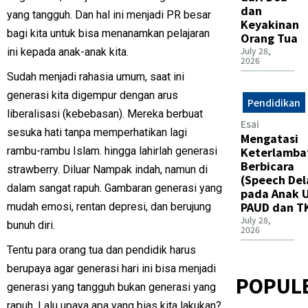
dan
yang tangguh. Dan hal ini menjadi PR besar
Keyakinan
bagi kita untuk bisa menanamkan pelajaran
Orang Tua
July 28,
ini kepada anak-anak kita.
2026
Sudah menjadi rahasia umum, saat ini
generasi kita digempur dengan arus
Pendidikan
liberalisasi (kebebasan). Mereka berbuat
Esai
sesuka hati tanpa memperhatikan lagi
Mengatasi
Keterlamba
rambu-rambu Islam. hingga lahirlah generasi
Berbicara
strawberry. Diluar Nampak indah, namun di
(Speech Del
dalam sangat rapuh. Gambaran generasi yang
pada Anak U
PAUD dan T
mudah emosi, rentan depresi, dan berujung
July 28,
bunuh diri.
2026
Tentu para orang tua dan pendidik harus
berupaya agar generasi hari ini bisa menjadi
POPUL
generasi yang tangguh bukan generasi yang
rapuh. Lalu upaya apa yang bias kita lakukan?