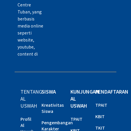
Centre
Tuban, yang
berbasis
media online
seperti
website,
youtube,
content di
TENTANG
SISWA
KUNJUNGAN
PENDAFTARAN
AL
AL
USWAH
Kreativitas
USWAH
TPAIT
Siswa
KBIT
Profil
TPAIT
Pengembangan
Al
TKIT
Karakter
KBIT