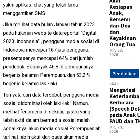
Akar
yakni aplikasi chat yang telah lama
Kesiapan
Anak,
menggantikan SMS.
Bersemi
Jika melihat data bulan Januari tahun 2023
dari Doa
dan
pada halaman website datareportal “Digital
Keyakinan
2023: Indonesia” , pengguna media sosial di
Orang Tua
Indonesia mencapai 167 juta pengguna,
July 28,
2026
presentasenya mencapai 64% dari jumlah
penduduk. Sebanyak 46,8 % penggunanya
Pendidikan
berjenis kelamin Perempuan, dan 53,2 %
Esai
berjenis kelamin laki-laki.
Mengatasi
Ternyata dari data tersebut, pengguna media
Keterlamba
Berbicara
sosial didominasi oleh laki-laki. Namun,
(Speech Del
melihat fenomena di sekitar, justru yang
pada Anak U
lebih aktif dalam bermedia sosial malah
PAUD dan T
July 28,
sebaliknya, akun media sosial Perempuanlah
2026
terlihat lebih aktif dari pada akun media