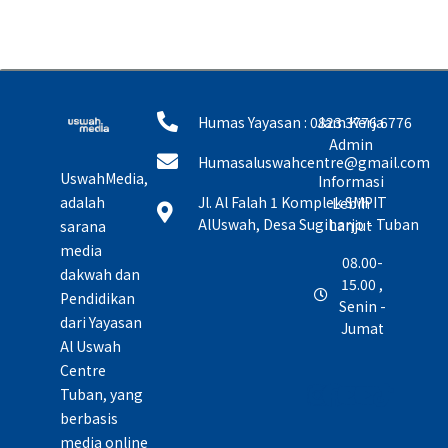
Humas Yayasan : 0823 3776 6776
Jam Kerja
Admin
Humasaluswahcentre@gmail.com
UswahMedia,
Informasi
adalah
Jl. Al Falah 1 Komplek SMPIT
Lebih
AlUswah, Desa Sugiharjo - Tuban
Lanjut
sarana
media
08.00-
dakwah dan
15.00 ,
Pendidikan
Senin -
dari Yayasan
Jumat
Al Uswah
Centre
Tuban, yang
berbasis
media online