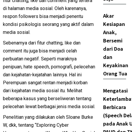
fitur chatting, like dan comment yang tertera
di halaman media sosial. Oleh karenanya,
Akar
respon followers bisa menjadi penentu
Kesiapan
kondisi psikologis seorang yang aktif dalam
Anak,
media sosial.
Bersemi
Sebenarnya dari fitur chatting, like dan
dari Doa
comment itu juga bisa menjadi celah
dan
perbuatan negatif. Seperti maraknya
Keyakinan
penipuan, hate speech, pornografi, pelecehan
Orang Tua
dan kejahatan-kejatahan lainnya. Hal ini
Perempuan sangat rentan menjadi korban
Mengatasi
dari kejahatan media sosial itu. Melihat
Keterlamba
beberapa kasus yang berseliweran tentang
Berbicara
pelecehan lewat berbagai jenis media sosial.
(Speech Del
Penelitian yang dilakukan oleh Sloane Burke
pada Anak U
W, dkk, tentang “Exploring Cyber
PAUD dan T