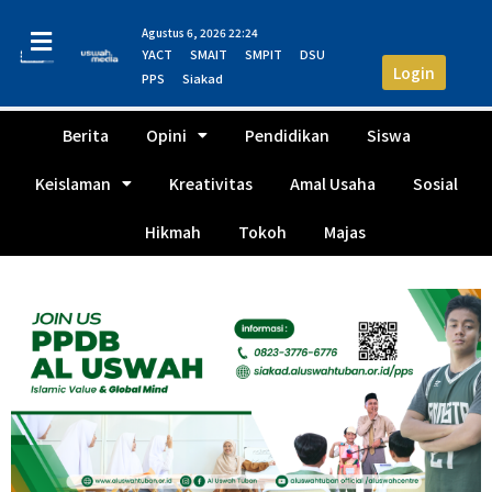
Agustus 6, 2026 22:24
YACT
SMAIT
SMPIT
DSU
Login
PPS
Siakad
Berita
Opini
Pendidikan
Siswa
Keislaman
Kreativitas
Amal Usaha
Sosial
Hikmah
Tokoh
Majas