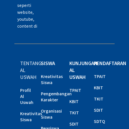
seperti
website,
youtube,
content di
TENTANG
SISWA
KUNJUNGAN
PENDAFTARAN
AL
AL
USWAH
Kreativitas
USWAH
TPAIT
Siswa
KBIT
Profil
TPAIT
Pengembangan
Al
TKIT
Karakter
KBIT
Uswah
SDIT
Organisasi
TKIT
Kreativitas
Siswa
Siswa
SDTQ
SDIT
Beasiswa